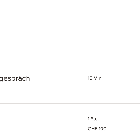
ngespräch
15 Min.
1 Std.
100
CHF 100
Schweizer
Franken