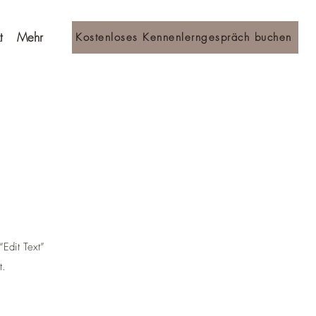
t
Mehr
Kostenloses Kennenlerngespräch buchen
“Edit Text”
t.