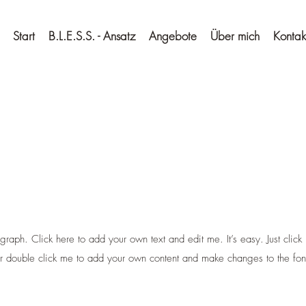
Start
B.L.E.S.S. - Ansatz
Angebote
Über mich
Kontak
graph. Click here to add your own text and edit me. It’s easy. Just click 
r double click me to add your own content and make changes to the fon