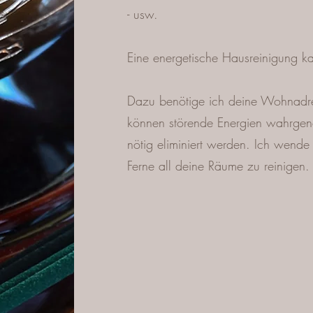
- usw.
Eine energetische Hausreinigung ka
Dazu benötige ich deine Wohnadre
können störende Energien wahrgen
nötig eliminiert werden. Ich wende
Ferne all deine Räume zu reinigen.