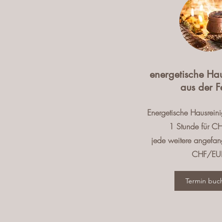
energetische Ha
aus der F
Energetische Hausrein
1 Stunde für C
jede weitere angefa
CHF/EUR
Termin buc