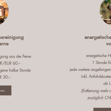
usreinigung
​energetisc
erne
vo
energetische H
igung aus der Ferne
1 Stunde f
HF/EUR 60.--
jede weitere angefange
ngene halbe Stunde
inkl. Anfahrtskos
 30.--
ab U
(Entfernung mehr 
hen
zuzüglich CH