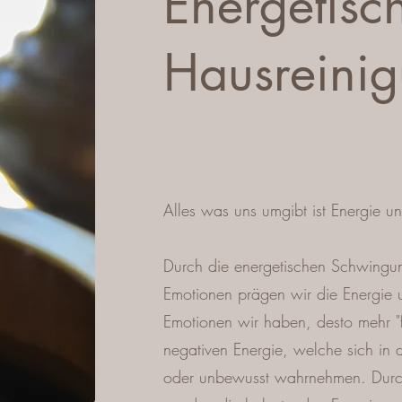
Energetisc
Hausreini
Alles was uns umgibt ist Energie 
Durch die energetischen Schwingu
Emotionen prägen wir die Energie 
Emotionen wir haben, desto mehr "f
negativen Energie, welche sich in 
oder unbewusst wahrnehmen. Durc