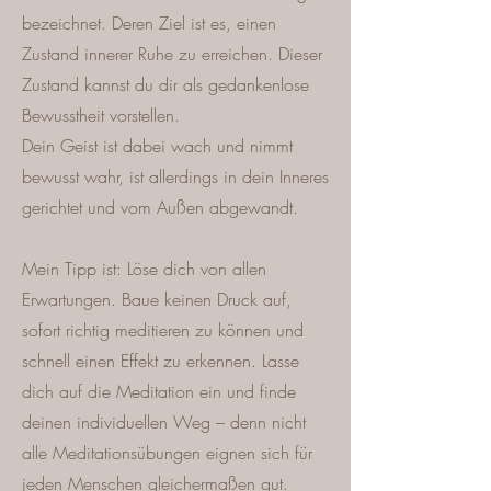
bezeichnet. Deren Ziel ist es, einen
Zustand innerer Ruhe zu erreichen. Dieser
Zustand kannst du dir als gedankenlose
Bewusstheit vorstellen.
Dein Geist ist dabei wach und nimmt
bewusst wahr, ist allerdings in dein Inneres
gerichtet und vom Außen abgewandt.
Mein Tipp ist: Löse dich von allen
Erwartungen. Baue keinen Druck auf,
sofort richtig meditieren zu können und
schnell einen Effekt zu erkennen. Lasse
dich auf die Meditation ein und finde
deinen individuellen Weg – denn nicht
alle Meditationsübungen eignen sich für
jeden Menschen gleichermaßen gut.