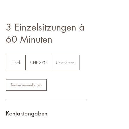
3 Einzelsitzungen à
60 Minuten
270
Schweizer
1 Std.
1
CHF 270
Unterterzen
Franken
S
t
d
Termin vereinbaren
Kontaktangaben
0797832740